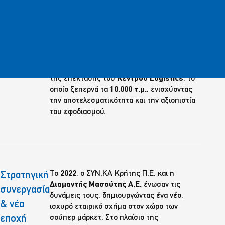
Για να ανταποκριθεί στις αυξημένες ανάγκες
Υποδομές
του δικτύου της, η ΣΥΝ.ΚΑ έχει επενδύσει
και
σε σύγχρονες εγκαταστάσεις και εξοπλισμό.
επενδύσεις
Σημαντικό ορόσημο αποτελεί η ολοκλήρωση
της επέκτασης του
Κέντρου Logistics
, το
οποίο ξεπερνά τα
10.000 τ.μ.
, ενισχύοντας
την αποτελεσματικότητα και την αξιοπιστία
του εφοδιασμού.
Το
2022
, ο ΣΥΝ.ΚΑ Κρήτης Π.Ε. και η
Στρατηγική
Διαμαντής Μασούτης Α.Ε.
ένωσαν τις
συνεργασία
δυνάμεις τους, δημιουργώντας ένα νέο,
& νέα
ισχυρό εταιρικό σχήμα στον χώρο των
εποχή
σούπερ μάρκετ. Στο πλαίσιο της