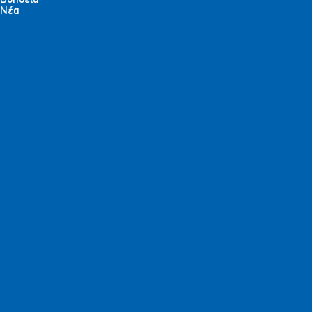
Βοήθεια
Νέα
ΔΕΣ ΑΝ ΚΕΡΔΙΣΕΣ!
ΕΝΗΜΕΡΩΘΕΙΤΕ ΠΡΩΤΟΙ
Έχω διαβάσει και αποδέχομαι την Πολιτική Απορρήτου *