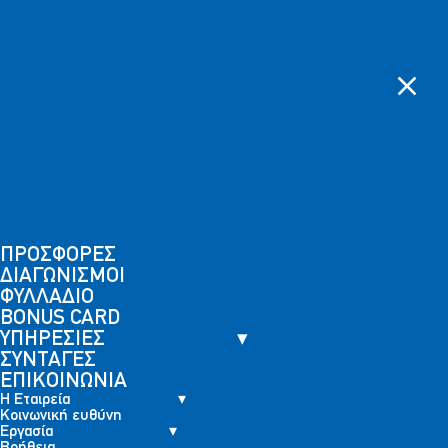
Η
Κοινωνική
Skip to content
Εργασία
Βοήθεια
Νέα
Εταιρεία
ευθύνη
ΠΑΡΑΓΓΕΛΙΕΣ
ΚΑΤΑΣΤΗΜΑΤΑ
BONUS
ΠΡΟΣΦΟΡΕΣ
ΔΙΑΓΩΝΙΣΜΟΙ
ΦΥΛΛΑΔΙΟ
ΥΠΗΡΕΣΙΕΣ
ΣΥΝ
CARD
Διαγωνισμός CAJOLINE
Αρχική
Διαγωνισμοί
Διαγωνισμός CAJOLINE
ΠΡΟΣΦΟΡΕΣ
ΔΙΑΓΩΝΙΣΜΟΙ
ΦΥΛΛΑΔΙΟ
BONUS CARD
ΥΠΗΡΕΣΙΕΣ
ΣΥΝΤΑΓΕΣ
ΕΠΙΚΟΙΝΩΝΙΑ
Η Εταιρεία
Κοινωνική ευθύνη
Εργασία