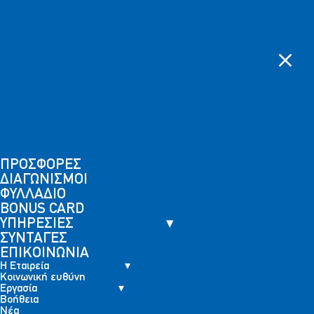
Η
Κοινωνική
Skip to content
Εργασία
Βοήθεια
Νέα
Εταιρεία
ευθύνη
ΠΑΡΑΓΓΕΛΙΕΣ
ΚΑΤΑΣΤΗΜΑΤΑ
BONUS
ΠΡΟΣΦΟΡΕΣ
ΔΙΑΓΩΝΙΣΜΟΙ
ΦΥΛΛΑΔΙΟ
ΥΠΗΡΕΣΙΕΣ
ΣΥΝ
CARD
Διαγωνισμός AMITA
Αρχική
Διαγωνισμοί
Διαγωνισμός AMITA
ΠΡΟΣΦΟΡΕΣ
ΔΙΑΓΩΝΙΣΜΟΙ
ΦΥΛΛΑΔΙΟ
BONUS CARD
ΥΠΗΡΕΣΙΕΣ
ΣΥΝΤΑΓΕΣ
ΕΠΙΚΟΙΝΩΝΙΑ
Η Εταιρεία
Κοινωνική ευθύνη
Εργασία
Βοήθεια
Νέα