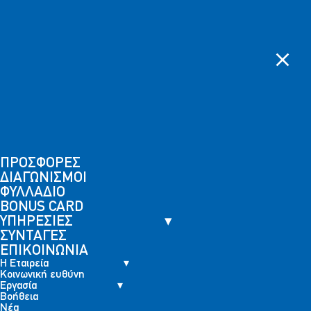
Η
Κοινωνική
Skip to content
Εργασία
Βοήθεια
Νέα
Εταιρεία
ευθύνη
ΠΑΡΑΓΓΕΛΙΕΣ
ΚΑΤΑΣΤΗΜΑΤΑ
BONUS
ΠΡΟΣΦΟΡΕΣ
ΔΙΑΓΩΝΙΣΜΟΙ
ΦΥΛΛΑΔΙΟ
ΥΠΗΡΕΣΙΕΣ
ΣΥΝ
CARD
Διαγωνισμός BABY PLANET
Αρχική
Διαγωνισμοί
Διαγωνισμός BABY PLANET
ΠΡΟΣΦΟΡΕΣ
ΔΙΑΓΩΝΙΣΜΟΙ
ΦΥΛΛΑΔΙΟ
BONUS CARD
ΥΠΗΡΕΣΙΕΣ
ΣΥΝΤΑΓΕΣ
ΕΠΙΚΟΙΝΩΝΙΑ
Η Εταιρεία
Κοινωνική ευθύνη
Εργασία
Βοήθεια
Νέα